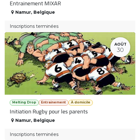
Entrainement MIXAR
Namur
,
Belgique
Inscriptions terminées
AOÛT
30
Melting Drop
Entrainement
À domicile
Initiation Rugby pour les parents
Namur
,
Belgique
Inscriptions terminées