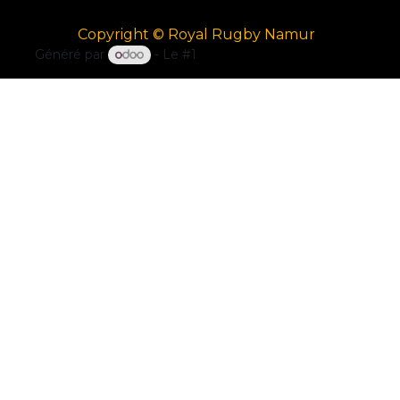
Copyright © Royal Rugby Namur
Généré par
- Le #1
Open Source eCommerce