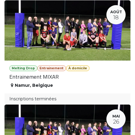
AOÛT
18
Melting Drop
Entrainement
À domicile
Entrainement MIXAR
Namur
,
Belgique
Inscriptions terminées
MAI
26