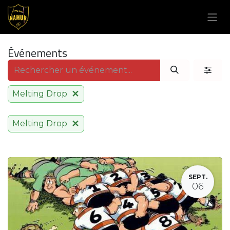
Se rendre au contenu
Événements
Melting Drop
Melting Drop
SEPT.
06