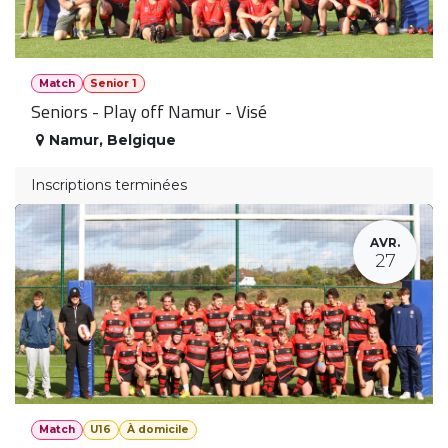
Match
Senior 1
Seniors - Play off Namur - Visé
Namur
,
Belgique
Inscriptions terminées
AVR.
27
Match
U16
À domicile