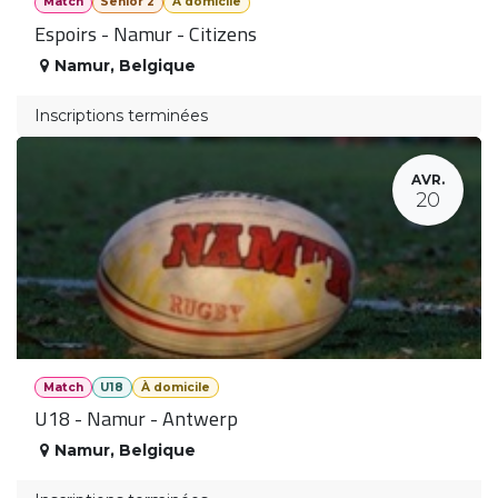
Match
Senior 2
À domicile
Espoirs - Namur - Citizens
Namur
,
Belgique
Inscriptions terminées
AVR.
20
Match
U18
À domicile
U18 - Namur - Antwerp
Namur
,
Belgique