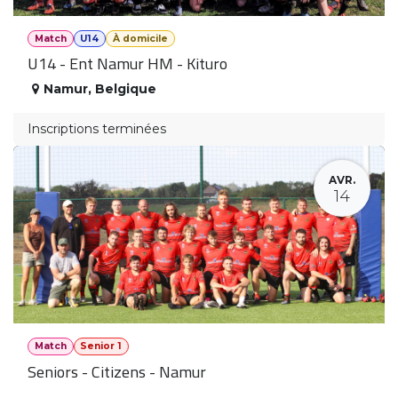
Match
U14
À domicile
U14 - Ent Namur HM - Kituro
Namur
,
Belgique
Inscriptions terminées
AVR.
14
Match
Senior 1
Seniors - Citizens - Namur