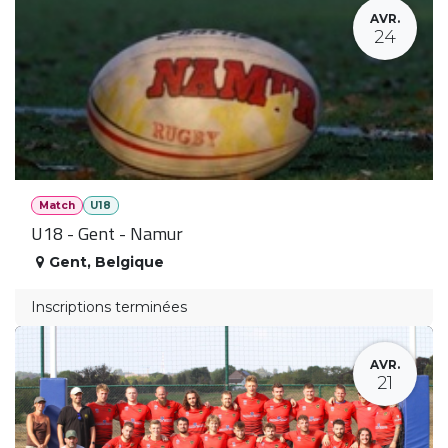
AVR.
24
Match
U18
U18 - Gent - Namur
Gent
,
Belgique
Inscriptions terminées
AVR.
21