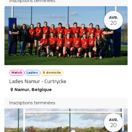
Inscriptions terminées
AVR.
20
Match
Ladies
À domicile
Ladies Namur - Curtrycke
Namur
,
Belgique
Inscriptions terminées
AVR.
20