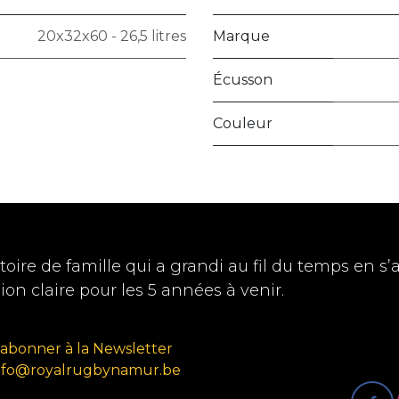
20x32x60 - 26,5 litres
Marque
Écusson
Couleur
oire de famille qui a grandi au fil du temps en s’
sion claire pour les 5 années à venir.
'abonner à la Newsletter
nfo@royalrugbynamur.be