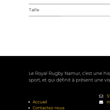
Taille
Le Royal Rugby Namur, c’est une hist
sport, et qui définit à présent une vi
S
Accueil
i
Contactez-nous