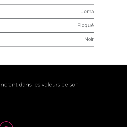
Joma
Floqué
Noir
ancrant dans les valeurs de son