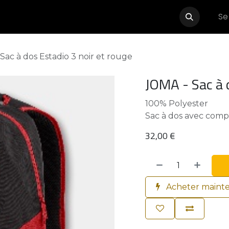
Se
Événements
Boutique
Partenaires
Contactez-nous
Sac à dos Estadio 3 noir et rouge
JOMA - Sac à d
100% Polyester
Sac à dos avec comp
32,00
€
Acheter maint