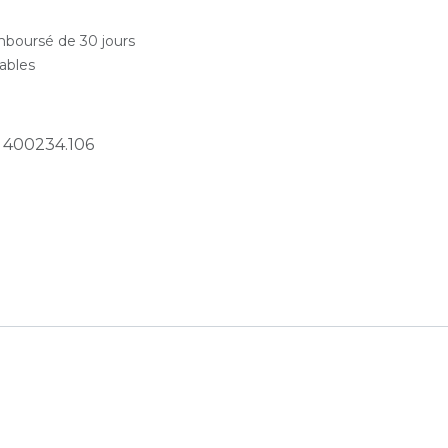
emboursé de 30 jours
rables
:
400234.106