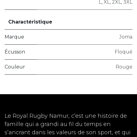
L
,
XL
,
2XL
,
3XL
Charactéristique
Marque
Joma
Écusson
Floqué
Couleur
Rouge
Le Royal Rugby Namur, c’est une histoire de
famille qui a grandi au fil du temps en
s’ancrant dans les valeurs de son sport, et qui