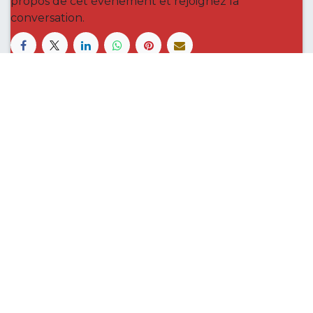
propos de cet événement et rejoignez la
conversation.
Le Royal Rugby Namur, c’est une histoire de
famille qui a grandi au fil du temps en
s’ancrant dans les valeurs de son sport, et qui
définit à présent une vision claire pour les 5
années à venir.
Accueil
Contactez-nous
S'abonner à la Newsletter
info@royalrugbynamur.be