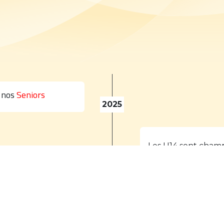
 nos
Seniors
2025
Les U14 sont cham
Les U18 joue le bar
2023
L'équipe Espoir de
l'équipe 1 joue le 