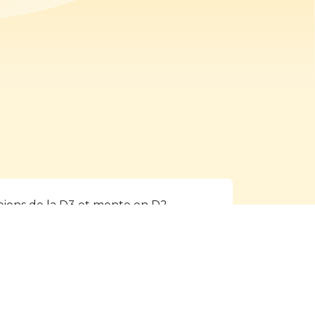
pions de la D3 et monte en D2
rage pour la D1
s Seniors est championnes de D2 et
barrage pour la D1