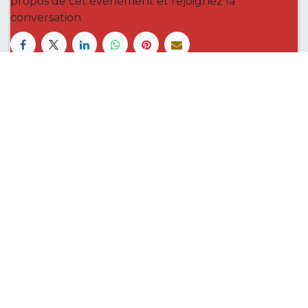
propos de cet événement et rejoignez la
conversation.
Le Royal Rugby Namur, c’est une histoire de
famille qui a grandi au fil du temps en
s’ancrant dans les valeurs de son sport, et qui
définit à présent une vision claire pour les 5
années à venir.
Accueil
Contactez-nous
S'abonner à la Newsletter
info@royalrugbynamur.be