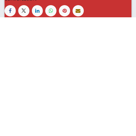
Le Royal Rugby Namur, c’est une histoire de
famille qui a grandi au fil du temps en
s’ancrant dans les valeurs de son sport, et qui
définit à présent une vision claire pour les 5
années à venir.
Accueil
Contactez-nous
S'abonner à la Newsletter
info@royalrugbynamur.be