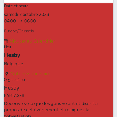
Date et heure
samedi
7 octobre 2023
04:00
06:00
Europe/Brussels
Ajouter au Calendrier
Lieu
Hesby
Belgique
Obtenez l'itinéraire
Organisé par
Hesby
PARTAGER
Découvrez ce que les gens voient et disent à
propos de cet événement et rejoignez la
conversation.