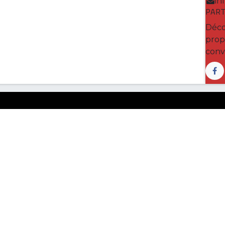
in
PART
Déco
prop
conv
oire de famille qui a grandi au fil du temps en s’
sion claire pour les 5 années à venir.
'abonner à la Newsletter
nfo@royalrugbynamur.be