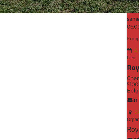
Date 
same
06:0
Europ
A
Lieu
Roy
Chem
510
Belg
in
O
Organ
Roy