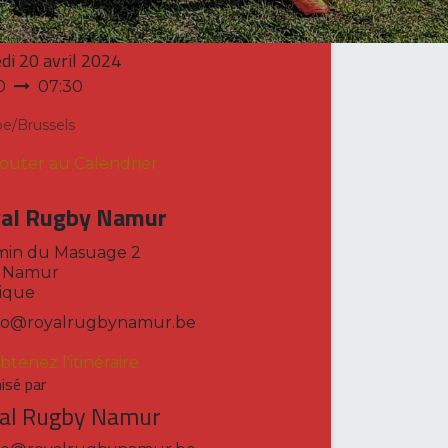
et heure
di
20 avril 2024
0
07:30
e/Brussels
jouter au Calendrier
al Rugby Namur
in du Masuage 2
0 Namur
ique
fo@royalrugbynamur.be
btenez l'itinéraire
isé par
al Rugby Namur