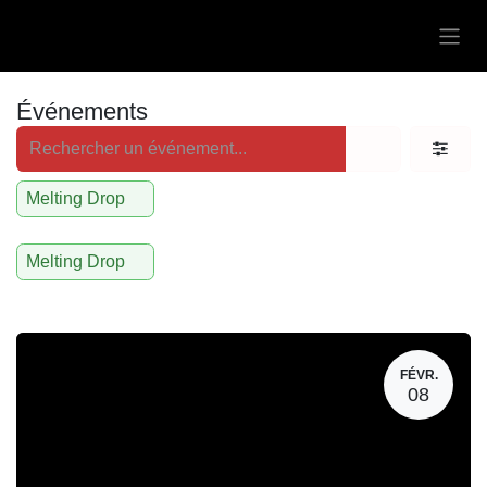
Se rendre au contenu
Événements
Melting Drop
Melting Drop
FÉVR.
08